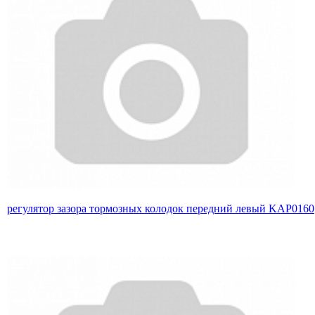
регулятор зазора тормозных колодок передний левый KAP0160