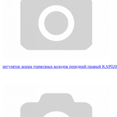
регулятор зазора тормозных колодок передний правый KAP02