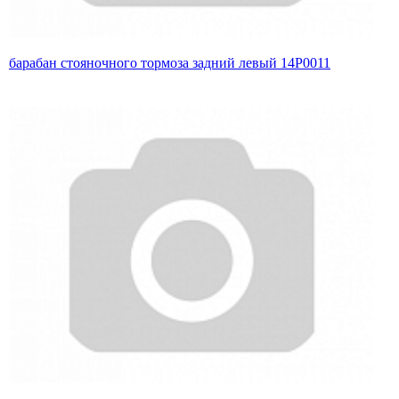
барабан стояночного тормоза задний левый 14P0011