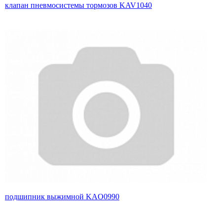
клапан пневмосистемы тормозов KAV1040
подшипник выжимной KAO0990