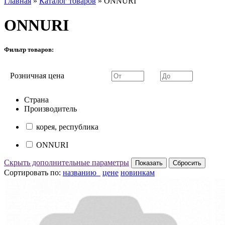
Главная
»
Каталог товаров
»
ONNURI
ONNURI
Фильтр товаров:
Розничная цена
Страна
Производитель
корея, республика
ONNURI
Скрыть дополнительные параметры
Сортировать по:
названию
цене
новинкам