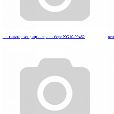
вентилятор кондиционера в сборе KG10-00462
вен