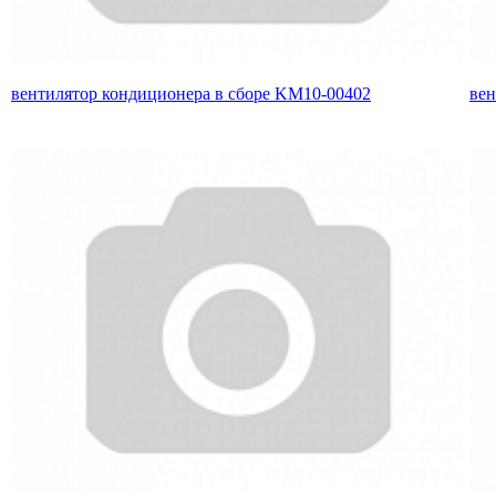
вентилятор кондиционера в сборе KM10-00402
вен