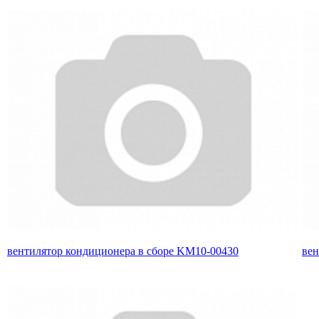
вентилятор кондиционера в сборе KM10-00430
вен