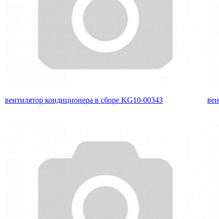
вентилятор кондиционера в сборе KG10-00343
вен