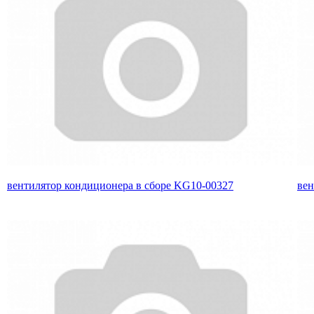
вентилятор кондиционера в сборе KG10-00327
вен