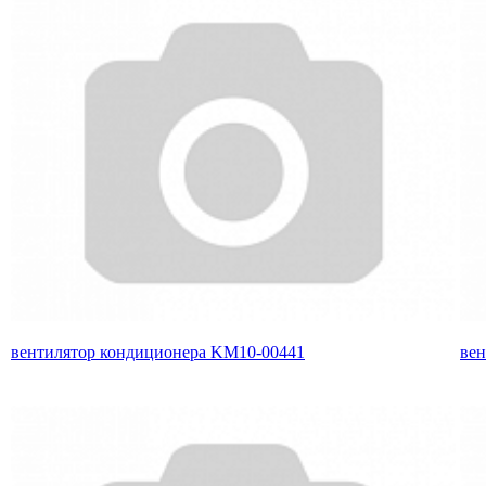
вентилятор кондиционера KM10-00441
вен