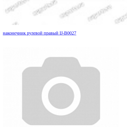
наконечник рулевой правый IJ-B0027