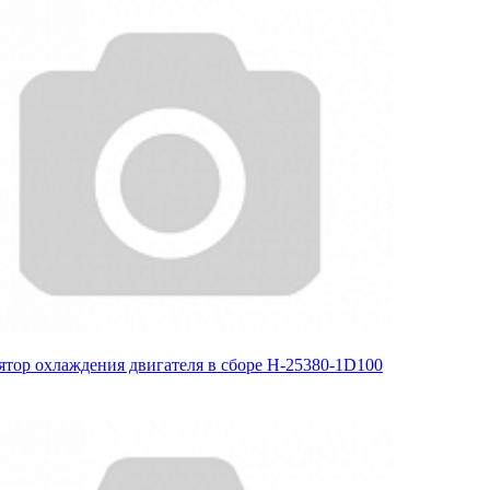
ятор охлаждения двигателя в сборе H-25380-1D100