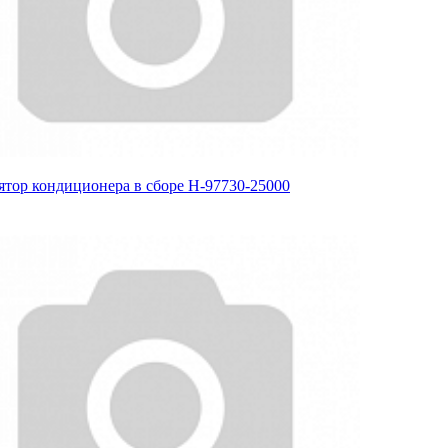
ятор кондиционера в сборе H-97730-25000