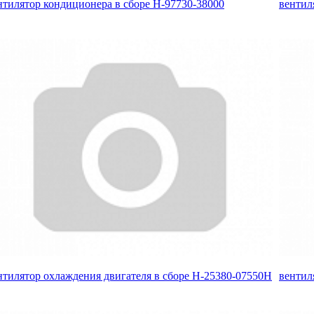
нтилятор кондиционера в сборе H-97730-38000
вентил
нтилятор охлаждения двигателя в сборе H-25380-07550H
вентил