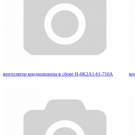
вентилятор кондиционера в сборе H-0K2A1-61-710A
ве