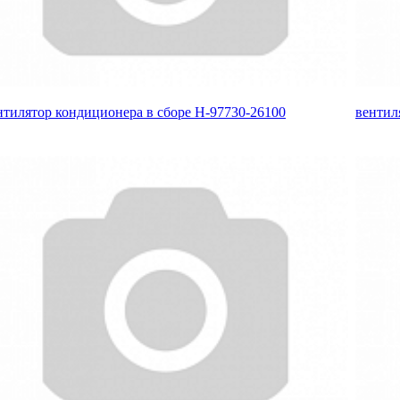
нтилятор кондиционера в сборе H-97730-26100
вентил