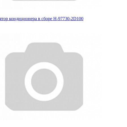
ятор кондиционера в сборе H-97730-2D100