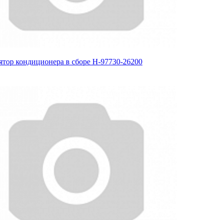
ятор кондиционера в сборе H-97730-26200