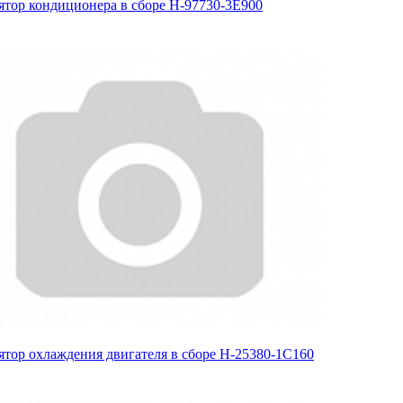
ятор кондиционера в сборе H-97730-3E900
ятор охлаждения двигателя в сборе H-25380-1C160