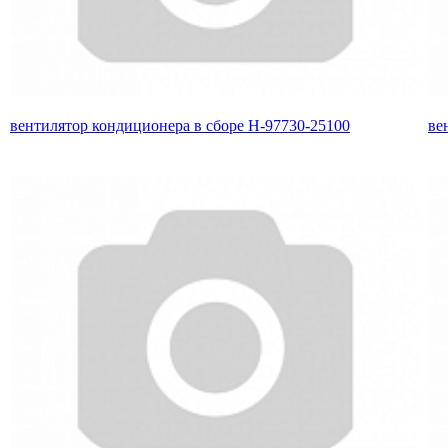
вентилятор кондиционера в сборе H-97730-25100
ве