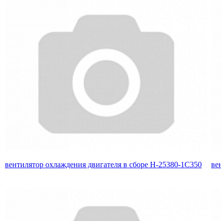
вентилятор охлаждения двигателя в сборе H-25380-1C350
ве