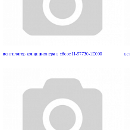
вентилятор кондиционера в сборе H-97730-1E000
ве