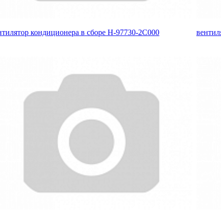
нтилятор кондиционера в сборе H-97730-2C000
вентил