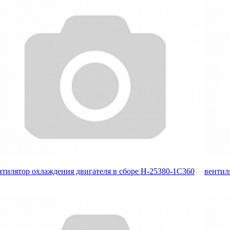
нтилятор охлаждения двигателя в сборе H-25380-1C360
вентил