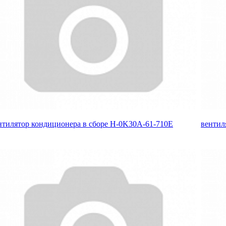
нтилятор кондиционера в сборе H-0K30A-61-710E
вентил