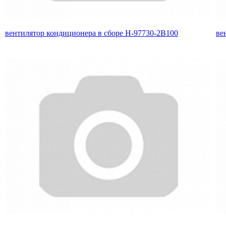
вентилятор кондиционера в сборе H-97730-2B100
ве