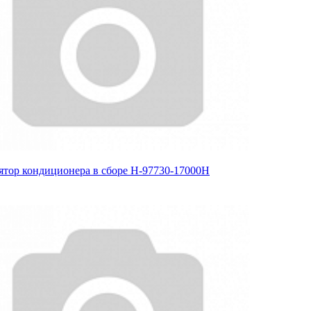
ятор кондиционера в сборе H-97730-17000H