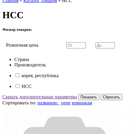
Главная
»
Каталог товаров
»
HCC
HCC
Фильтр товаров:
Розничная цена
Страна
Производитель
корея, республика
HCC
Скрыть дополнительные параметры
Сортировать по:
названию
цене
новинкам