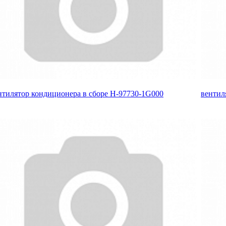
нтилятор кондиционера в сборе H-97730-1G000
вентил