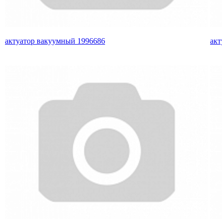
актуатор вакуумный 1996686
акт