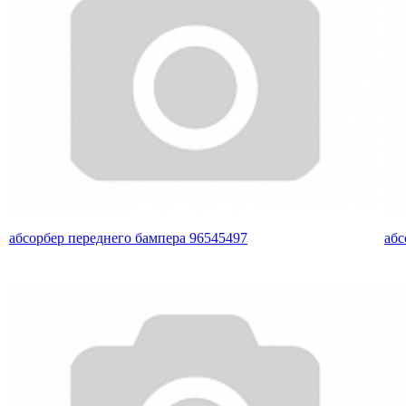
абсорбер переднего бампера 96545497
абс