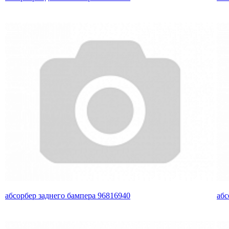
абсорбер заднего бампера 96816940
абс