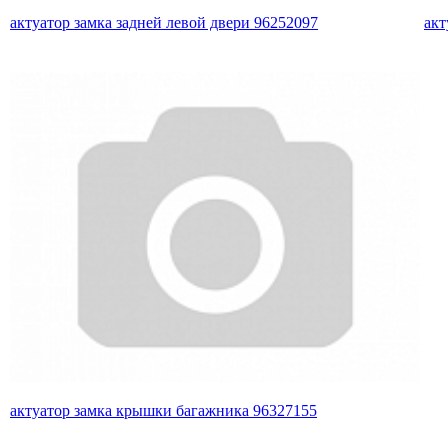
актуатор замка задней левой двери 96252097
акт
актуатор замка крышки багажника 96327155