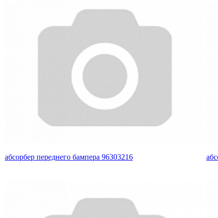
абсорбер переднего бампера 96303216
абс