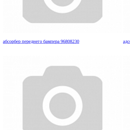
абсорбер переднего бампера 96808230
адс