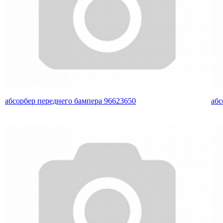
абсорбер переднего бампера 96623650
абс