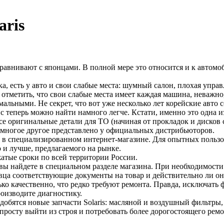
aris
внивают с японцами. В полной мере это относится и к автомобил
а, есть у авто и свои слабые места: шумный салон, плохая упр
отметить, что свои слабые места имеет каждая машина, неважно,
ьными. Не секрет, что вот уже несколько лет корейские авто с
с теперь можно найти намного легче. Кстати, именно это одна и
 оригинальные детали для ТО (начиная от прокладок и дисков 
 многое другое представлено у официальных дистрибьюторов.
 специализированном интернет-магазине. Для опытных пользоват
о и лучше, предлагаемого на рынке.
атые сроки по всей территории России.
ы найдете в специальном разделе магазина. При необходимости 
вца соответствующие документы на товар и действительно ли он
ько качественно, что редко требуют ремонта. Правда, исключать
оизводите диагностику.
добятся новые запчасти Solaris: масляной и воздушный фильтры, 
просту выйти из строя и потребовать более дорогостоящего ремо