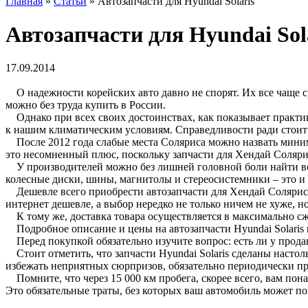
Главная
»
Статьи
»
Автозапчасти для Hyundai Solaris
Автозапчасти для Hyundai Sol
17.09.2014
О надежности корейских авто давно не спорят. Их все чаще сра
можно без труда купить в России.
Однако при всех своих достоинствах, как показывает практик
к нашим климатическим условиям. Справедливости ради стоит 
После 2012 года слабые места Соляриса можно назвать минимал
это несомненный плюс, поскольку запчасти для Хендай Соляри
У производителей можно без лишней головной боли найти все
колесные диски, шины, магнитолы и стереосистемники – это и
Дешевле всего приобрести автозапчасти для Хендай Солярис в
интернет дешевле, а выбор нередко не только ничем не хуже, н
К тому же, доставка товара осуществляется в максимально сж
Подробное описание и цены на автозапчасти Hyundai Solaris в
Перед покупкой обязательно изучите вопрос: есть ли у прода
Стоит отметить, что запчасти Hyundai Solaris сделаны настол
избежать неприятных сюрпризов, обязательно периодически пр
Помните, что через 15 000 км пробега, скорее всего, вам пона
Это обязательные траты, без которых ваш автомобиль может по