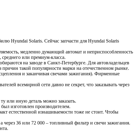
ю Hyundai Solaris. Сейчас запчасти для Hyundai Solaris
авляемость, медленно думающий автомат и неприспособленность
 среднего или премиум-класса.
обираются на заводе в Санкт-Петербурге. Для автовладельцев
з причин такой популярности марки на отечественном рынке.
сцепления и заканчивая свечами зажигания). Фирменные
елей всемирной сети давно не секрет, что заказывать через
ту или иную деталь можно заказать.
 был изготовлен производителем.
 факт естественной изнашиваемости тоже не стоит. Чтобы
а через 36 или 72 000 – топливный фильтр и свечи зажигания.
нта.